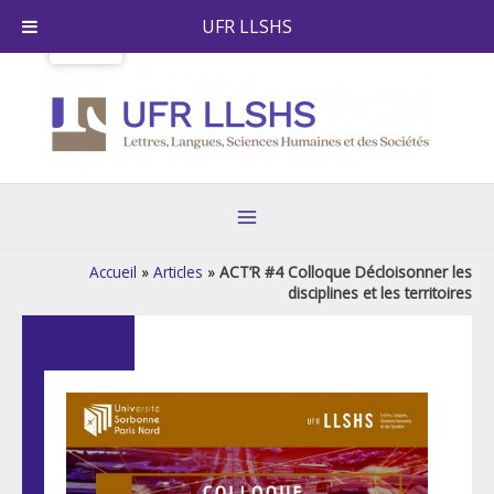
Aller
UFR LLSHS
au
contenu
Main
Menu
Accueil
»
Articles
»
ACT’R #4 Colloque Décloisonner les
disciplines et les territoires