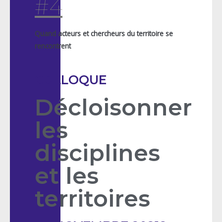
#4
Quand acteurs et chercheurs du territoire se
rencontrent
COLLOQUE
Décloisonner
les
disciplines
et les
territoires