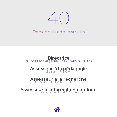
40
Personnels administratifs
Directrice
Sabrina JUILLET-GARZON (
direction.lshs@univ-paris13.fr
)
Assesseur à la pédagogie
Sarah PECH
Assesseur à la recherche
David SILLAM-DUSSÈS
Assesseur à la formation continue
Christophe BLANCHARD