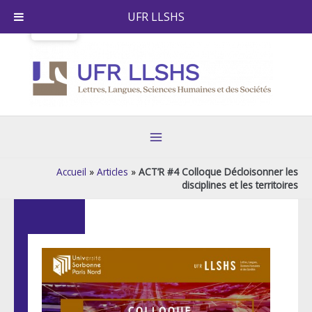
Skip
UFR LLSHS
to
content
Main
Menu
Accueil
»
Articles
»
ACT’R #4 Colloque Décloisonner les
disciplines et les territoires