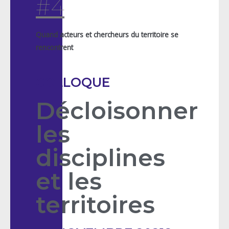
#4
Quand acteurs et chercheurs du territoire se
rencontrent
COLLOQUE
Décloisonner
les
disciplines
et les
territoires