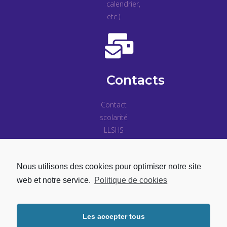
calendrier,
etc.)
Contacts
Contact
scolarité
LLSHS
Contact
inscriptions
Nous utilisons des cookies pour optimiser notre site
Contacts
web et notre service.
Politique de cookies
pédagogiques
Les accepter tous
Copyright © 2026 | UFR LLSHS - Université Sorbonne Paris Nord.