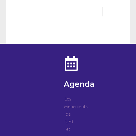
Agenda
Les
événements
de
l'UFR
et