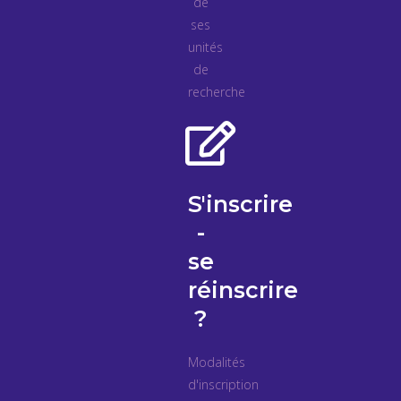
de
ses
unités
de
recherche
S'inscrire
-
se
réinscrire
?
Modalités
d'inscription