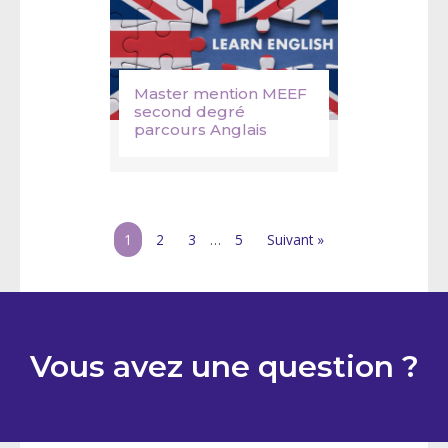
Master mention MEEF
second degré
parcours Anglais
1
2
3
…
5
Suivant »
Vous avez une question ?