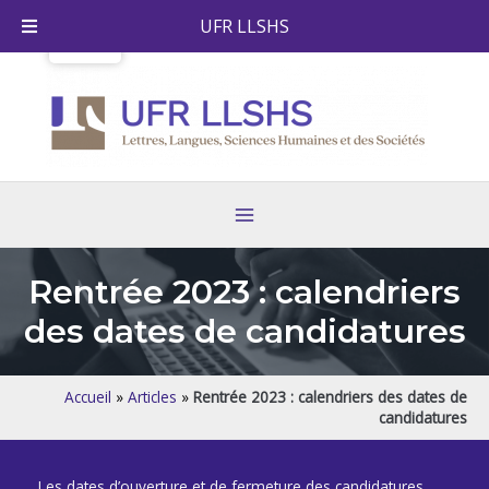
Aller
UFR LLSHS
au
contenu
Main
Menu
Rentrée 2023 : calendriers
des dates de candidatures​
Accueil
»
Articles
»
Rentrée 2023 : calendriers des dates de
candidatures​
Les dates d’ouverture et de fermeture des candidatures