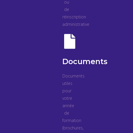
ou
de
réinscription
administrative
Documents
Documents
utiles
pour
votre
année
de
formation
(brochures,