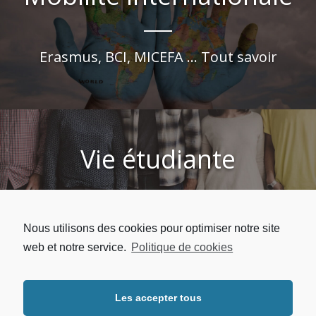
Erasmus, BCI, MICEFA ... Tout savoir
Vie étudiante
Logement, Sport, Culture ... Tous les services à
Nous utilisons des cookies pour optimiser notre site
l'étudiant
web et notre service.
Politique de cookies
Les accepter tous
Copyright © 2026 | UFR LLSHS - Université Sorbonne Paris Nord.