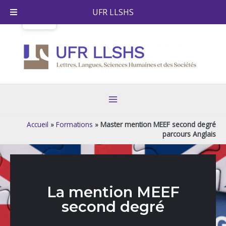
Aller
UFR LLSHS
au
contenu
Main
Menu
Accueil
»
Formations
»
Master mention MEEF second degré
parcours Anglais
La mention MEEF
second degré