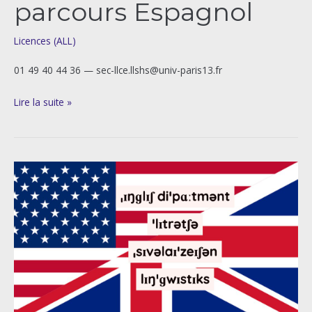
parcours Espagnol
Licences (ALL)
01 49 40 44 36 — sec-llce.llshs@univ-paris13.fr
Lire la suite »
Licence
mention
Langues,
littératures
et
civilisations
étrangères
et
régionales