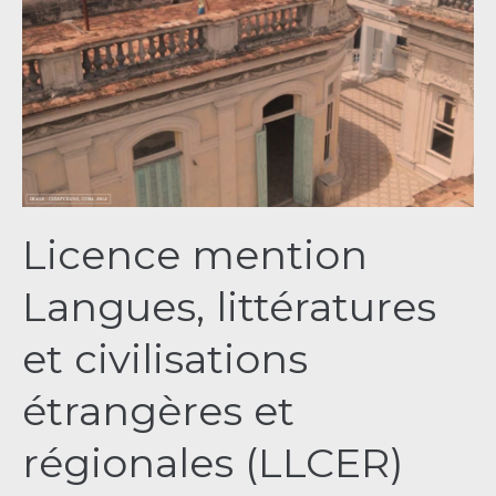
Langues,
littératures
et
civilisations
étrangères
et
régionales
(LLCER)
Licence mention
parcours
Espagnol
Langues, littératures
et civilisations
étrangères et
régionales (LLCER)