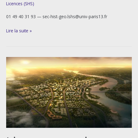
Licences (SHS)
01 49 40 31 93 — sec-hist-geo.lshs@univ-paris13.fr
Lire la suite »
Licence
mention
Géographie
et
aménagement