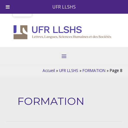
Aller
UFR LLSHS
au
contenu
Main
Menu
Accueil
»
UFR LLSHS
»
FORMATION
»
Page 8
Pagination
d’article
FORMATION