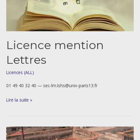
Licence mention
Lettres
Licences (ALL)
01 49 40 32 40 — sec-lm.lshs@univ-paris13.fr
Lire la suite »
Licence
mention