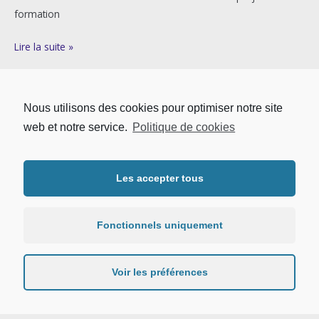
formation
Lire la suite »
Nous utilisons des cookies pour optimiser notre site
←
Précédent
1
…
7
8
9
10
web et notre service.
Politique de cookies
Suivant
→
Les accepter tous
Copyright © 2026 | UFR LLSHS - Université Sorbonne Paris Nord.
Tous droits réservés. |
Mentions légales
|
Protection des données
personnelles
Fonctionnels uniquement
Voir les préférences