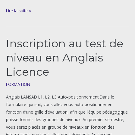
Lire la suite »
Inscription au test de
Inscription
au
niveau en Anglais
test
de
Licence
niveau
en
FORMATION
Anglais
Licence
Anglais LANSAD L1, L2, L3 Auto-positionnement Dans le
formulaire qui suit, vous allez vous auto-positionner en
fonction d’une grille d’évaluation, afin que l’équipe pédagogique
puisse former des groupes de niveaux. Au premier semestre,
vous serez placés en groupe de niveaux en fonction des
informations que vous allez nous donner ici.Au second