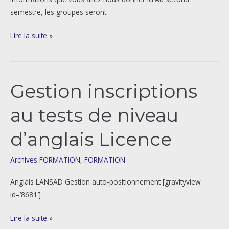
semestre, les groupes seront
Lire la suite »
Gestion inscriptions
Gestion
inscriptions
au tests de niveau
au
tests
d’anglais Licence
de
niveau
Archives FORMATION
,
FORMATION
d’anglais
Licence
Anglais LANSAD Gestion auto-positionnement [gravityview
id=’8681′]
Lire la suite »