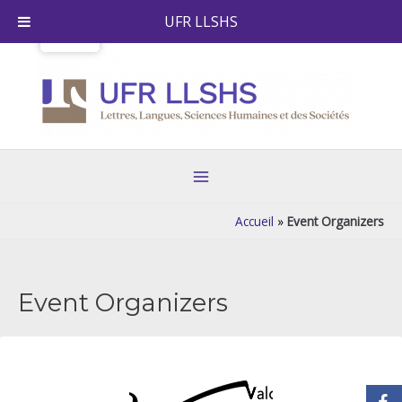
Aller
UFR LLSHS
au
contenu
Main
Menu
Accueil
»
Event Organizers
Event Organizers