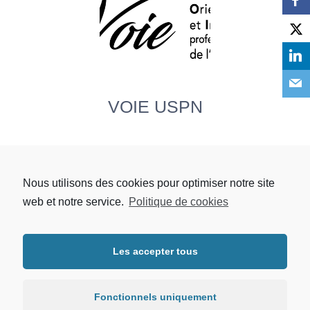
VOIE USPN
Nous utilisons des cookies pour optimiser notre site
web et notre service.
Politique de cookies
Le calendrier des événements Stachethemes n'est pas activé. Pour
l'activer, accédez à
Dashboard -> STEC -> Activator
Les accepter tous
Copyright © 2026 | UFR LLSHS - Université Sorbonne Paris Nord.
Tous droits réservés. |
Mentions légales
|
Protection des données
personnelles
Fonctionnels uniquement