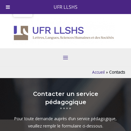
Aller
UFR LLSHS
au
contenu
Main
Menu
Accueil
»
Contacts
Contacter un service
pédagogique
Pour toute demande auprès d’un service pédagogique,
veuillez remplir le formulaire ci-dessous.