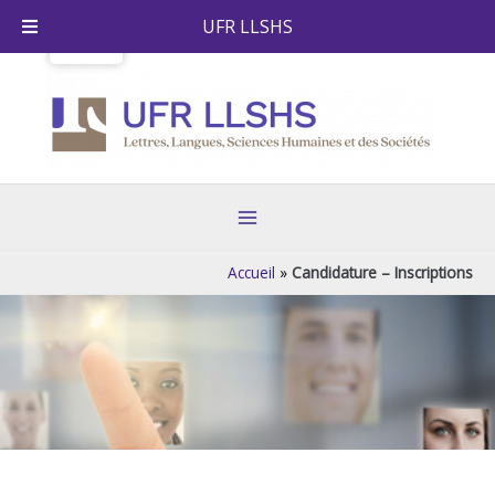
Skip
UFR LLSHS
to
content
Main
Menu
Accueil
»
Candidature – Inscriptions