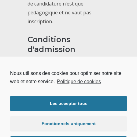
de candidature n’est que
pédagogique et ne vaut pas
inscription.
Conditions
d'admission
Nous utilisons des cookies pour optimiser notre site
Candidater en Licence
web et notre service.
Politique de cookies
Les accepter tous
Candidater en Master
Fonctionnels uniquement
Candidater au Doctorat