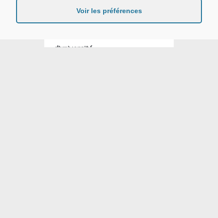
Voir les préférences
Candidater aux Diplômes
d'université
Recours gracieux suite à un
refus d'admission - [Cloned
#13621]
Comment postuler ?