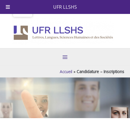
Skip
UFR LLSHS
to
content
Main
Menu
Accueil
»
Candidature – Inscriptions