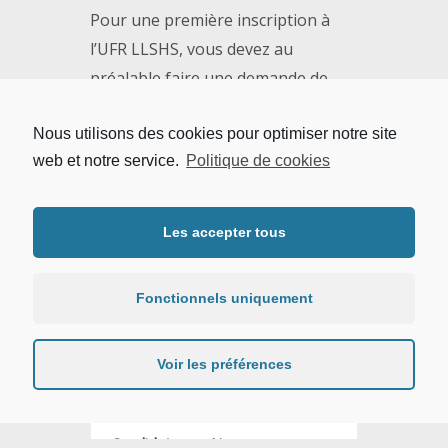
Pour une première inscription à
l’UFR LLSHS, vous devez au
préalable faire une demande de
candidature et suivre la procédure
Nous utilisons des cookies pour optimiser notre site
correspondant à votre situation
web et notre service.
Politique de cookies
actuelle. L’avis accordé à un dossier
de candidature n’est que
pédagogique et ne vaut pas
Les accepter tous
inscription.
Fonctionnels uniquement
Conditions
d'admission
Voir les préférences
Candidater en Licence