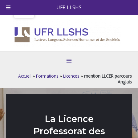
Skip
UFR LLSHS
to
content
Main
Menu
Accueil
»
Formations
»
Licences
»
mention LLCER parcours
Anglais
La Licence
Professorat des