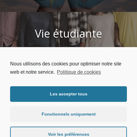
Vie étudiante
Logement, Sport, Culture ... Tous les services à
Nous utilisons des cookies pour optimiser notre site
l'étudiant
web et notre service.
Politique de cookies
Les accepter tous
Copyright © 2026 | UFR LLSHS - Université Sorbonne Paris Nord.
Tous droits réservés. |
Mentions légales
|
Protection des données
personnelles
Fonctionnels uniquement
Voir les préférences