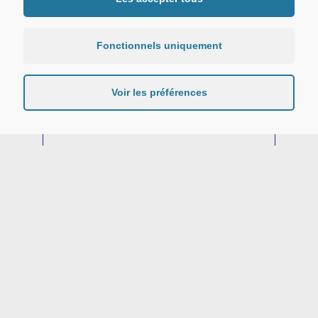
Gestion des candidatures, transferts,
réorientation
Bureau A212
Fonctionnels uniquement
01 49 40 38 04
Envoyer un message
Voir les préférences
Alyssa Festinoni
Gestionnaire vie étudiante
Bureau A212
01 49 40 28 49
Envoyer un message
Maud Loubet
Responsable planning des salles
Bureau A209
01 49 40 30 51
Envoyer un message