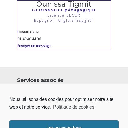
Ounissa Tigmit
Gestionnaire pédagogique
Licence LLCER
Espagnol, Anglais-Espgnol
Bureau C209
01 49 40 44 36
Envoyer un message
Services associés
Nous utilisons des cookies pour optimiser notre site
SERVICES
SUPPORTS
web et notre service.
Politique de cookies
Carina Garcia Semedo
Responsable scolarité
Les accepter tous