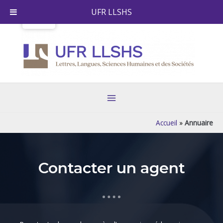
Skip
UFR LLSHS
to
content
Main
Menu
Accueil
»
Annuaire
Contacter un agent