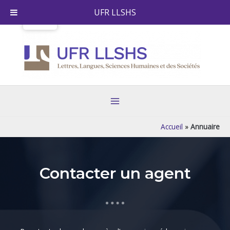
Skip
UFR LLSHS
to
content
Main
Menu
Accueil
»
Annuaire
Contacter un agent