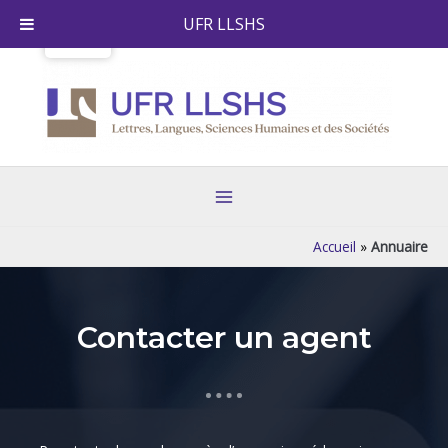
Skip
UFR LLSHS
to
content
Main
Menu
Accueil
»
Annuaire
Contacter un agent