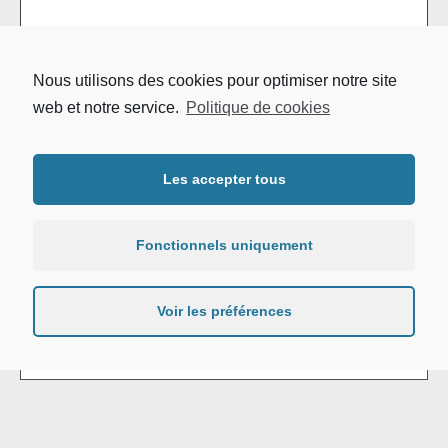
Envoyer un message
Nous utilisons des cookies pour optimiser notre site
web et notre service.
Politique de cookies
Candidatures
Les accepter tous
Session 1 : du 30/05/2026 au 03/07/2026
Fonctionnels uniquement
Session 2 : du 24/08/2026 au 02/09/2026
Voir les préférences
Candidater
Plaquette d'information