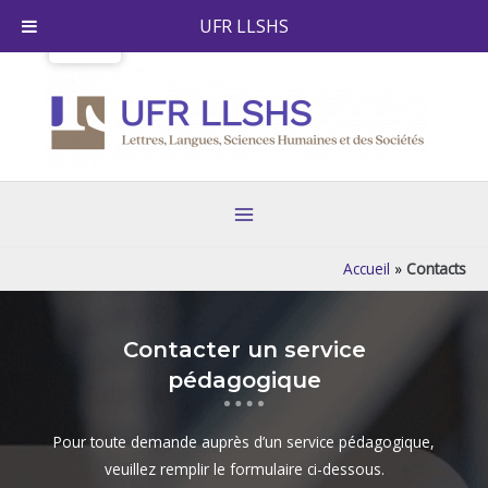
Skip
UFR LLSHS
to
content
Main
Menu
Accueil
»
Contacts
Contacter un service
pédagogique
Pour toute demande auprès d’un service pédagogique,
veuillez remplir le formulaire ci-dessous.