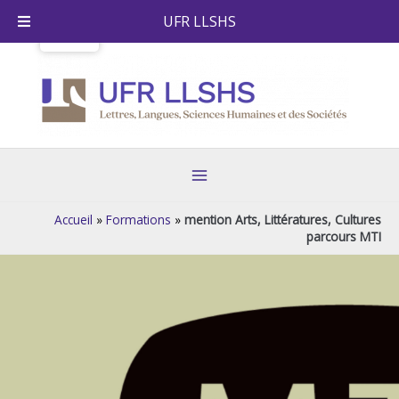
Skip
UFR LLSHS
to
content
Main
Menu
Accueil
»
Formations
»
mention Arts, Littératures, Cultures
parcours MTI