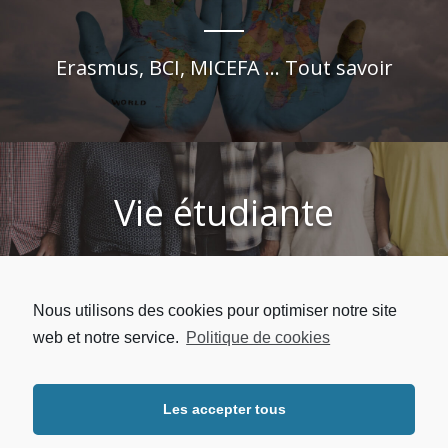
Erasmus, BCI, MICEFA ... Tout savoir
Vie étudiante
Logement, Sport, Culture ... Tous les services à
Nous utilisons des cookies pour optimiser notre site
l'étudiant
web et notre service.
Politique de cookies
Les accepter tous
Copyright © 2026 | UFR LLSHS - Université Sorbonne Paris Nord.