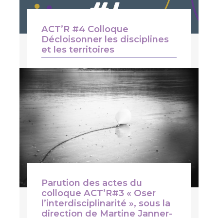
ACT’R #4 Colloque
Décloisonner les disciplines
et les territoires
24 novembre 2022 | 8h30 à 17h
Parution des actes du
colloque ACT’R#3 « Oser
l’interdisciplinarité », sous la
direction de Martine Janner-