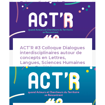
Raimondi et Denis Pernot,
eds. Téraèdre
Sous la direction de Martine Janner-
Raimondi et Denis Pernot
ACT’R #3 Colloque Dialogues
interdisciplinaires autour de
concepts en Lettres,
Langues, Sciences Humaines
et des Sociétés
19 novembre 2021 de 9h à 18h