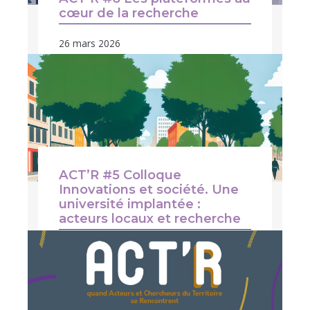
cœur de la recherche​
26 mars 2026
ACT’R #5 Colloque
Innovations et société. Une
université implantée :
acteurs locaux et recherche
14 novembre 2024 | 9h30 à 18h