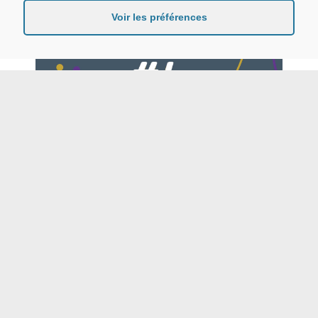
ACT'R
RECHERCHE
Voir les préférences
ACT’R #4 Colloque Décloisonner les
disciplines et les territoires
24 novembre 2022 | 8h30 à 17h
ACT'R
NEWS