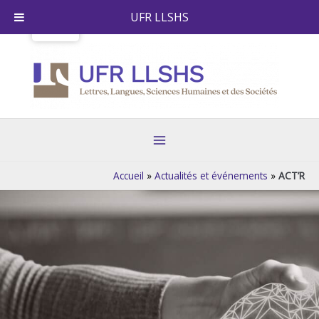
Skip
UFR LLSHS
to
content
Main
Menu
Accueil
»
Actualités et événements
»
ACT’R