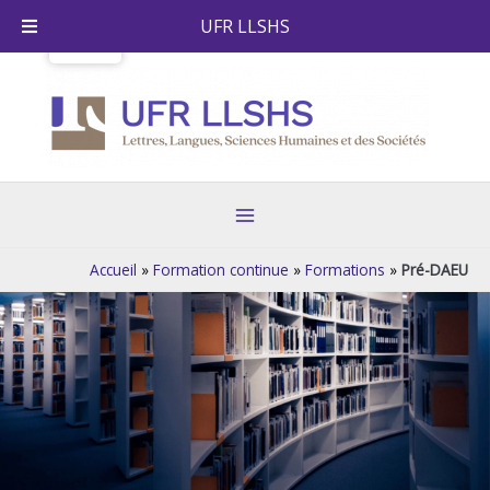
Skip
UFR LLSHS
to
content
Main
Menu
Accueil
»
Formation continue
»
Formations
»
Pré-DAEU