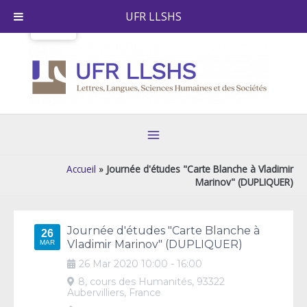
Skip
UFR LLSHS
to
content
Main
Menu
Accueil
»
Journée d'études "Carte Blanche à Vladimir
Marinov" (DUPLIQUER)
Post
navigation
Journée d'études "Carte Blanche à
26
Vladimir Marinov" (DUPLIQUER)
MAR
26
Mar
2020
10:00
-
16:00
8, cours des Humanités, 93322
Aubervilliers, France