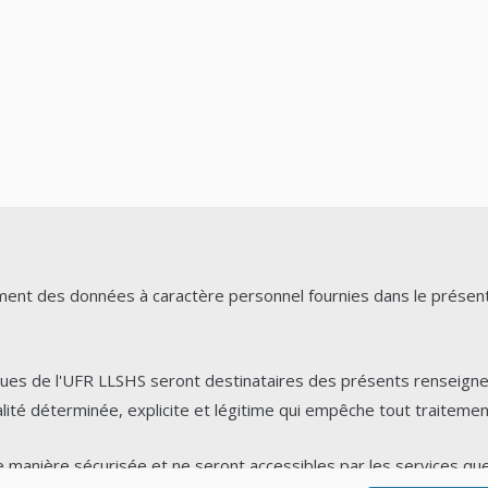
ment des données à caractère personnel fournies dans le présent
ques de l'UFR LLSHS seront destinataires des présents renseignem
ité déterminée, explicite et légitime qui empêche tout traitement
manière sécurisée et ne seront accessibles par les services qu