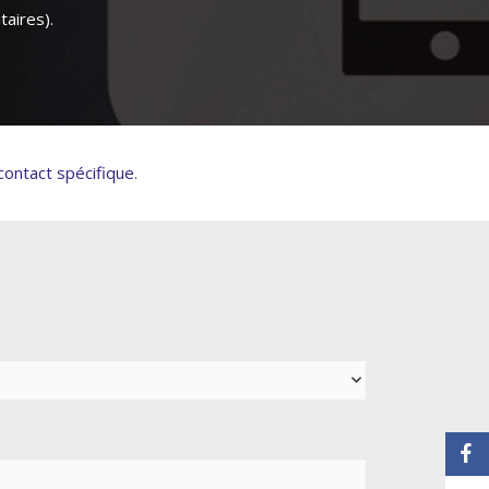
taires).
contact spécifique
.