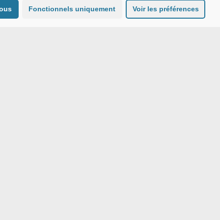
tous
Fonctionnels uniquement
Voir les préférences
MENTIONS LEGALES
sposez d’un droit de retrait de votre
pression, de limitation et d’opposition au
r le Délégué à la Protection des Données de
matique et des Libertés (CNIL).