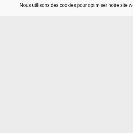
l’accomplissement de la finalité poursuivie lors de
Nous utilisons des cookies pour optimiser notre site w
ENT ÉTUDIANT
RÉSEAU
Conformément au règlement européen 2016-679-UE 
consentement.
Sur les mêmes fondements, vous disposez d’un dro
traitement de vos données. Vous bénéficiez égal
Pour l’exercice de ces droits ou pour toute que
l’Université Sorbonne Paris Nord :
dpo@univ-pari
Par ailleurs, vous pouvez, le cas échéant, introd