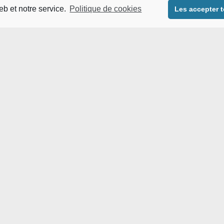
 leur collecte, soit 1 an
eb et notre service.
Politique de cookies
Les accepter 
 PRO
INSCRIPTIONS
du 27 avril 2016 et à la loi n°78-17 du 6 janvier 1978, vous di
it d’accès, de rectification, et en cas de motifs légitimes de sup
ement du droit à la portabilité de vos données.
stion relative aux traitements de données, vous pouvez contacte
s13.fr
uire une réclamation auprès de la Commission Nationale de l’Infor