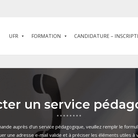
UFR
FORMATION
CANDIDATURE – INSCRIPT
ter un service péda
nde auprès d’un service pédagogique, veuillez remplir le formul
uer une adresse e-mail valide et à préciser les éléments utiles à