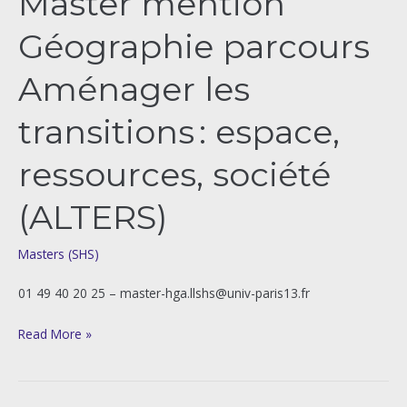
Master mention
Géographie parcours
Aménager les
transitions : espace,
ressources, société
(ALTERS)
Masters (SHS)
01 49 40 20 25 – master-hga.llshs@univ-paris13.fr
Read More »