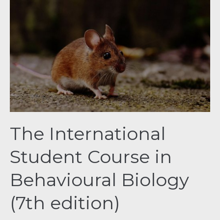
The
International
Student
Course
in
Behavioural
Biology
(7th
edition)​
The International
Student Course in
Behavioural Biology
(7th edition)​