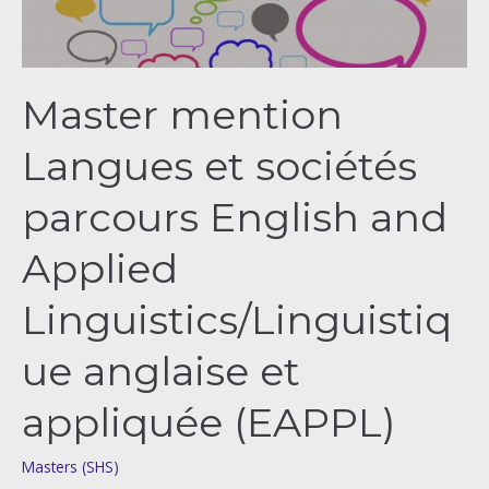
and
Applied
Linguistics/Linguistique
Master mention
anglaise
et
Langues et sociétés
appliquée
(EAPPL)
parcours English and
Applied
Linguistics/Linguistiq
ue anglaise et
appliquée (EAPPL)
Masters (SHS)