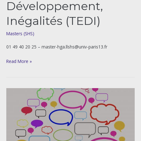
Développement,
Inégalités (TEDI)
Masters (SHS)
01 49 40 20 25 – master-hga.llshs@univ-paris13.fr
Read More »
Master
mention
Langues
et
sociétés
parcours
English