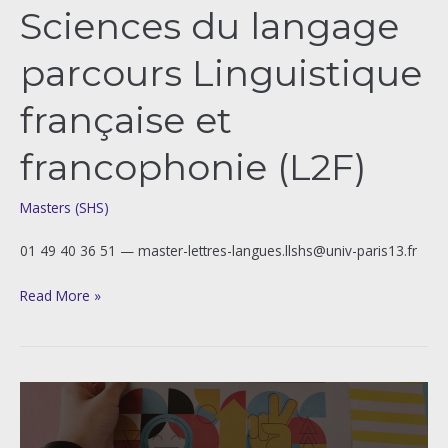
Sciences du langage
parcours Linguistique
française et
francophonie (L2F)
Masters (SHS)
01 49 40 36 51 — master-lettres-langues.llshs@univ-paris13.fr
Read More »
Demande
de
création