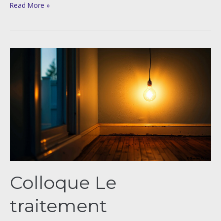
Read More »
Colloque
Le
traitement
pluridisciplinaire
des
violences
intrafamiliales
Colloque Le
traitement