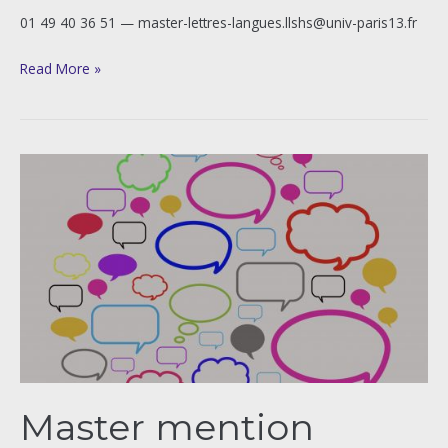
01 49 40 36 51 — master-lettres-langues.llshs@univ-paris13.fr
Read More »
Master
mention
Sciences
du
langage
parcours
Linguistique
française
et
francophonie
Master mention
(L2F)