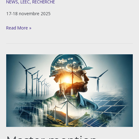
NEWS
,
LEEC
,
RECHERCHE
17-18 novembre 2025
Read More »
Master
mention
Géographie
parcours
Aménager
les
transitions :
espace,
ressources,
société
(ALTERS)