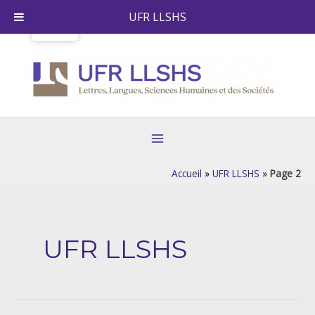
Skip
UFR LLSHS
to
content
Main
Menu
Accueil
»
UFR LLSHS
»
Page 2
Post
pagination
UFR LLSHS