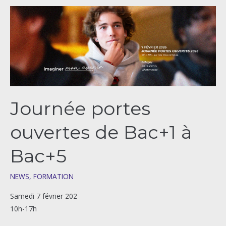
Journée
portes
ouvertes
de
Bac+1
à
Bac+5
Journée portes
ouvertes de Bac+1 à
Bac+5
NEWS
,
FORMATION
Samedi 7 février 202
10h-17h