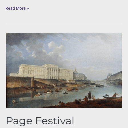
Read More »
Page
Festival
d’histoire
de
l’art
de
Fontainebleau
Page Festival