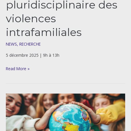
pluridisciplinaire des
violences
intrafamiliales
NEWS
,
RECHERCHE
5 décembre 2025 | 9h à 13h
Read More »
Journée
de
la
mobilité
internationale